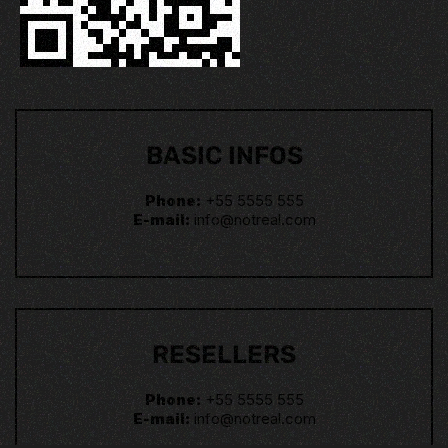
BASIC INFOS
Phone:
+55 5555 555
E-mail:
info@notreal.com
RESELLERS
Phone:
+55 5555 555
E-mail:
info@notreal.com