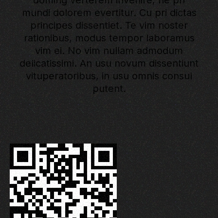
mundi dolorem evertitur. Cu pri dictas
principes dissentiet. Te vim noster
rationibus, modus tempor laboramus
vim ei. No vim nullam admodum
delicatissimi. An usu novum dissentiunt
vituperatoribus, in usu omnis consul
putent.