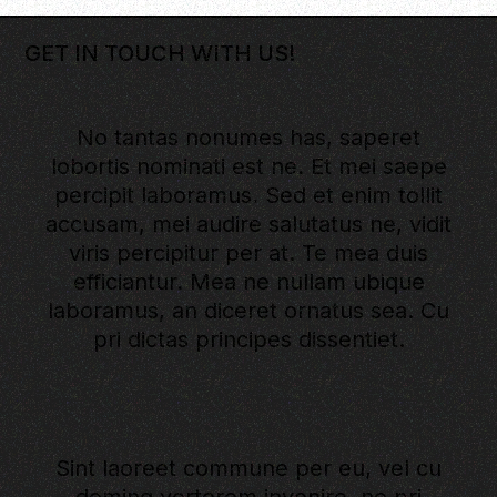
GET IN TOUCH WITH US!
No tantas nonumes has, saperet
lobortis nominati est ne. Et mei saepe
percipit laboramus. Sed et enim tollit
accusam, mei audire salutatus ne, vidit
viris percipitur per at. Te mea duis
efficiantur. Mea ne nullam ubique
laboramus, an diceret ornatus sea. Cu
pri dictas principes dissentiet.
Sint laoreet commune per eu, vel cu
doming verterem invenire, ne pri