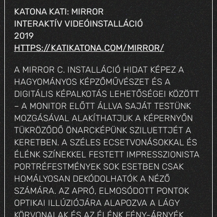
KATONA KATI: MIRROR
INTERAKTÍV VIDEÓINSTALLÁCIÓ
2019
HTTPS://KATIKATONA.COM/MIRROR/
A MIRROR C. INSTALLÁCIÓ HIDAT KÉPEZ A
HAGYOMÁNYOS KÉPZŐMŰVÉSZET ÉS A
DIGITÁLIS KÉPALKOTÁS LEHETŐSÉGEI KÖZÖTT
– A MONITOR ELŐTT ÁLLVA SAJÁT TESTÜNK
MOZGÁSÁVAL ALAKÍTHATJUK A KÉPERNYŐN
TÜKRÖZŐDŐ ÖNARCKÉPÜNK SZILUETTJÉT A
KERETBEN. A SZÉLES ECSETVONÁSOKKAL ÉS
ÉLÉNK SZÍNEKKEL FESTETT IMPRESSZIONISTA
PORTRÉFESTMÉNYEK SOK ESETBEN CSAK
HOMÁLYOSAN DEKÓDOLHATÓK A NÉZŐ
SZÁMÁRA. AZ APRÓ, ELMOSÓDOTT PONTOK
OPTIKAI ILLÚZIÓJÁRA ALAPOZVA A LÁGY
KÖRVONALAK ÉS AZ ÉLÉNK FÉNY-ÁRNYÉK